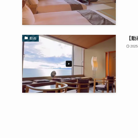
【動
動画
202