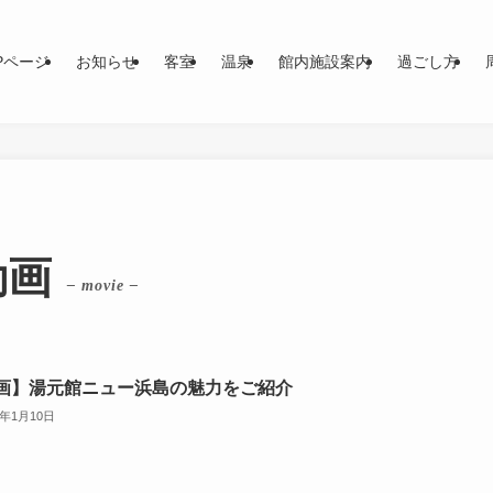
Pページ
お知らせ
客室
温泉
館内施設案内
過ごし方
動画
– movie –
画】湯元館ニュー浜島の魅力をご紹介
5年1月10日