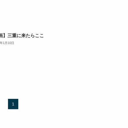
画】三重に来たらここ
5年1月10日
1