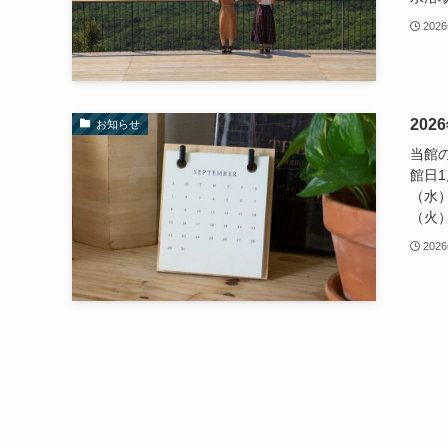
202
202
お知らせ
当館
館日1
（水）
（火）
202