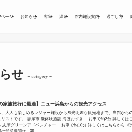
Pページ
お知らせ
客室
温泉
館内施設案内
過ごし方
らせ
– category –
の家族旅行に最適】ニュー浜島からの観光アクセス
も、大人も楽しめるレジャー施設から風光明媚な観光地まで、当館から
スリストです。 志摩市 磯体験施設 海ほおずき お車で約2分 詳しくは
ら 志摩グリーンアドベンチャー お車で約10分 詳しくはこちらから ※
の営業期間は、要...